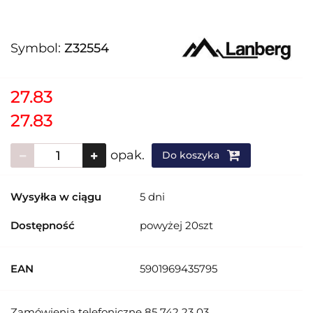
Symbol:
Z32554
27.83
27.83
opak.
Do koszyka
Wysyłka w ciągu
5 dni
Dostępność
powyżej 20szt
EAN
5901969435795
Zamówienia telefoniczne 85 742 23 03