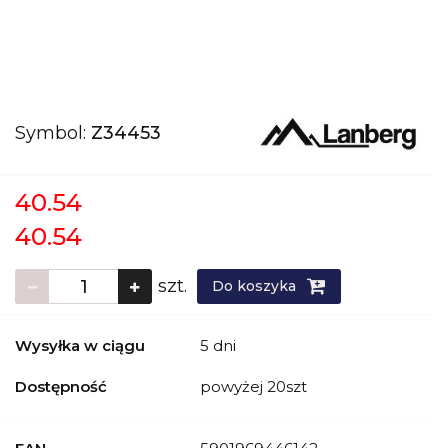
Symbol:
Z34453
40.54
40.54
szt.
Do koszyka
Wysyłka w ciągu
5 dni
Dostępność
powyżej 20szt