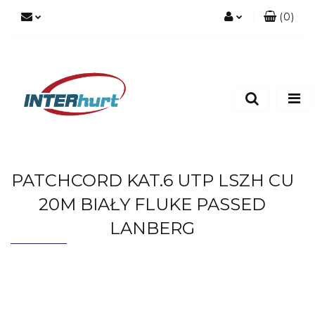
(
0
)
Zaloguj się
Zarejestruj się
Dodaj zgłoszenie
PATCHCORD KAT.6 UTP LSZH CU
20M BIAŁY FLUKE PASSED
LANBERG