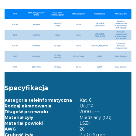
Specyfikacja
Kategoria teleinformatyczna
Kat. 6
Rodzaj ekranowania
U/UTP
Długość przewodu
2000 cm
Materiał żyły
Miedziany (CU)
Materiał powłoki
LSZH
AWG
26
Grubość żyły
7 x 0.16 mm