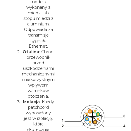
modelu
wykonany z
miedzi lub
stopu miedzi z
aluminium.
Odpowiada za
transmisje
sygnału
Ethernet.
Otulina
: Chroni
przewodnik
przed
uszkodzeniami
mechanicznymi
i niekorzystnym
wpływem
warunków
otoczenia.
Izolacja
: Każdy
patchcord
wyposażony
jest w izolację,
która
skutecznie