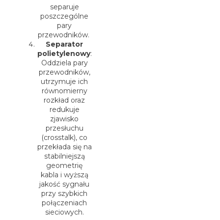
separuje
poszczególne
pary
przewodników.
Separator
polietylenowy
:
Oddziela pary
przewodników,
utrzymuje ich
równomierny
rozkład oraz
redukuje
zjawisko
przesłuchu
(crosstalk), co
przekłada się na
stabilniejszą
geometrię
kabla i wyższą
jakość sygnału
przy szybkich
połączeniach
sieciowych.