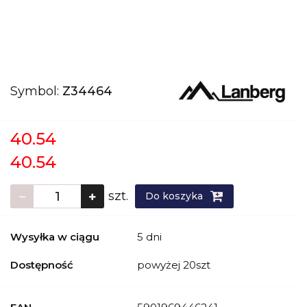
Symbol:
Z34464
40.54
40.54
szt.
Do koszyka
Wysyłka w ciągu
5 dni
Dostępność
powyżej 20szt