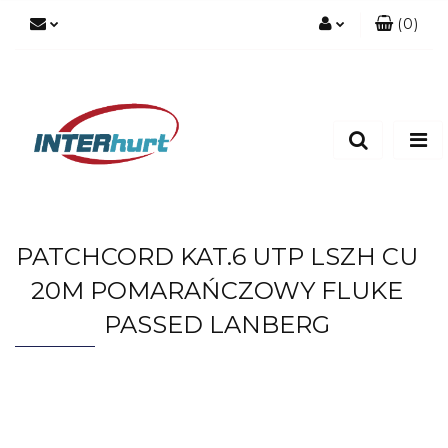
(
0
)
Zaloguj się
Zarejestruj się
Dodaj zgłoszenie
PATCHCORD KAT.6 UTP LSZH CU
20M POMARAŃCZOWY FLUKE
PASSED LANBERG