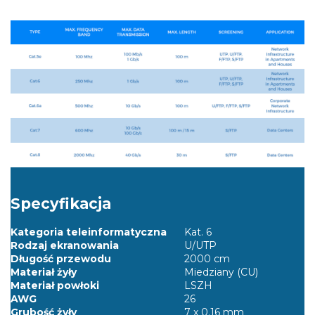
Specyfikacja
Kategoria teleinformatyczna
Kat. 6
Rodzaj ekranowania
U/UTP
Długość przewodu
2000 cm
Materiał żyły
Miedziany (CU)
Materiał powłoki
LSZH
AWG
26
Grubość żyły
7 x 0.16 mm