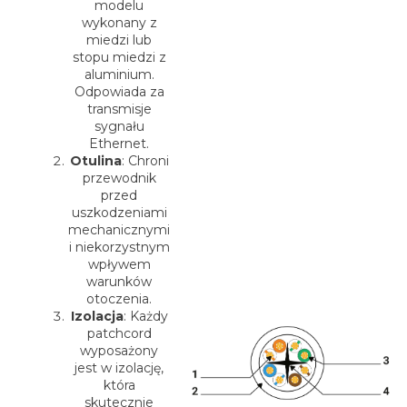
modelu
wykonany z
miedzi lub
stopu miedzi z
aluminium.
Odpowiada za
transmisje
sygnału
Ethernet.
Otulina
: Chroni
przewodnik
przed
uszkodzeniami
mechanicznymi
i niekorzystnym
wpływem
warunków
otoczenia.
Izolacja
: Każdy
patchcord
wyposażony
jest w izolację,
która
skutecznie