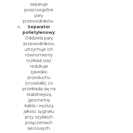
separuje
poszczególne
pary
przewodników.
Separator
polietylenowy
:
Oddziela pary
przewodników,
utrzymuje ich
równomierny
rozkład oraz
redukuje
zjawisko
przesłuchu
(crosstalk), co
przekłada się na
stabilniejszą
geometrię
kabla i wyższą
jakość sygnału
przy szybkich
połączeniach
sieciowych.