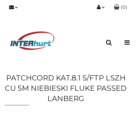
(
0
)
Zaloguj się
Zarejestruj się
Dodaj zgłoszenie
PATCHCORD KAT.8.1 S/FTP LSZH
CU 5M NIEBIESKI FLUKE PASSED
LANBERG