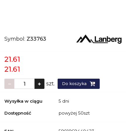
Symbol:
Z33763
21.61
21.61
szt.
Do koszyka
Wysyłka w ciągu
5 dni
Dostępność
powyżej 50szt