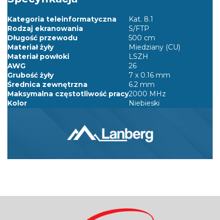
Kategoria teleinformatyczna
Kat. 8.1
Rodzaj ekranowania
S/FTP
Długość przewodu
500 cm
Materiał żyły
Miedziany (CU)
Materiał powłoki
LSZH
AWG
26
Grubość żyły
7 x 0.16 mm
Średnica zewnętrzna
6.2 mm
Maksymalna częstotliwość pracy
2000 MHz
Kolor
Niebieski