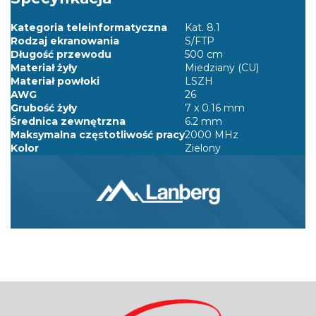
Kategoria teleinformatyczna
Kat. 8.1
Rodzaj ekranowania
S/FTP
Długość przewodu
500 cm
Materiał żyły
Miedziany (CU)
Materiał powłoki
LSZH
AWG
26
Grubość żyły
7 x 0.16 mm
Średnica zewnętrzna
6.2 mm
Maksymalna częstotliwość pracy
2000 MHz
Kolor
Zielony