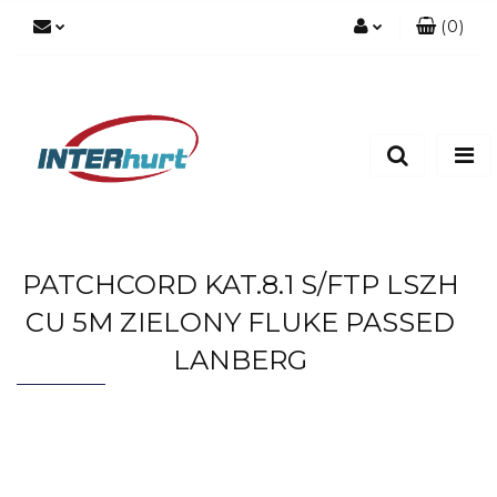
(
0
)
Zaloguj się
Zarejestruj się
Dodaj zgłoszenie
PATCHCORD KAT.8.1 S/FTP LSZH
CU 5M ZIELONY FLUKE PASSED
LANBERG