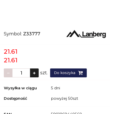
Symbol:
Z33777
21.61
21.61
szt.
Do koszyka
Wysyłka w ciągu
5 dni
Dostępność
powyżej 50szt