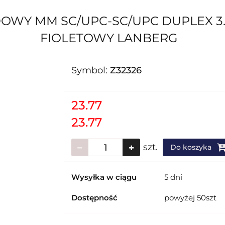
WY MM SC/UPC-SC/UPC DUPLEX 3.0
FIOLETOWY LANBERG
Symbol:
Z32326
23.77
23.77
szt.
Do koszyka
Wysyłka w ciągu
5 dni
Dostępność
powyżej 50szt