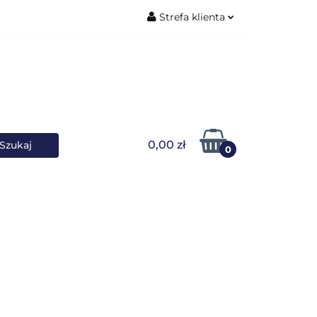
Strefa klienta
ŚNIKI DANYCH
Zaloguj się
Zarejestruj się
Dodaj zgłoszenie
0,00 zł
0
OWARKI
UPS-y
DO LAPTOPA