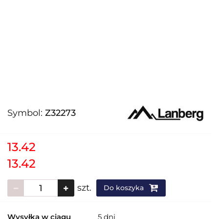
Symbol:
Z32273
13.42
13.42
szt.
Do koszyka
Wysyłka w ciągu
5 dni