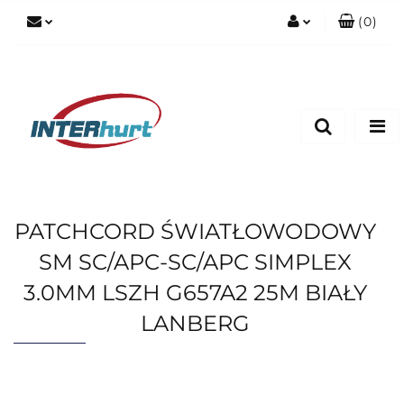
(
0
)
Zaloguj się
Zarejestruj się
Dodaj zgłoszenie
PATCHCORD ŚWIATŁOWODOWY
SM SC/APC-SC/APC SIMPLEX
3.0MM LSZH G657A2 25M BIAŁY
LANBERG