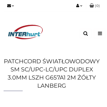
(
0
)
Zaloguj się
Zarejestruj się
Dodaj zgłoszenie
PATCHCORD ŚWIATŁOWODOWY
SM SC/UPC-LC/UPC DUPLEX
3.0MM LSZH G657A1 2M ŻÓŁTY
LANBERG