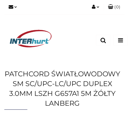
(
0
)
Zaloguj się
Zarejestruj się
Dodaj zgłoszenie
PATCHCORD ŚWIATŁOWODOWY
SM SC/UPC-LC/UPC DUPLEX
3.0MM LSZH G657A1 5M ŻÓŁTY
LANBERG