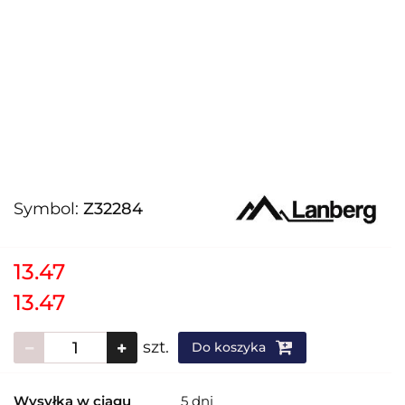
Symbol:
Z32284
13.47
13.47
szt.
Do koszyka
Wysyłka w ciągu
5 dni