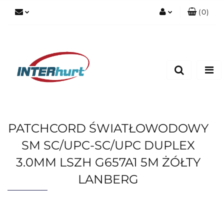
(
0
)
Zaloguj się
Zarejestruj się
Dodaj zgłoszenie
PATCHCORD ŚWIATŁOWODOWY
SM SC/UPC-SC/UPC DUPLEX
3.0MM LSZH G657A1 5M ŻÓŁTY
LANBERG