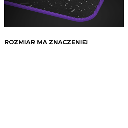
ROZMIAR MA ZNACZENIE!
Wybierz swój wymiar epickości
Niezależnie od tego, czy masz
kompaktowe biurko, czy przestrzeń
godną dowódcy, Yari ma dla Ciebie
odpowiedni rozmiar. Wybieraj spośród
40×30 cm, 98×40 cm i imponujących
120×60 cm. Dopasuj podkładkę do potrzeb
i zdominuj pole gry!