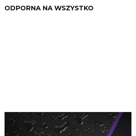
ODPORNA NA WSZYSTKO
Herbata? Sok? Żaden problem!
Yari nie boi się żadnych przygód – nawet
tych z rozlanym napojem! Wodoodporna
warstwa wierzchnia chroni podkładkę
przed zabrudzeniami, a obszyte krawędzie
zapobiegają strzępieniu. Twoja podkładka
będzie wyglądać jak nowa, nawet po wielu
potyczkach.