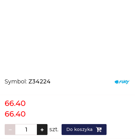
Symbol:
Z34224
66.40
66.40
szt.
Do koszyka