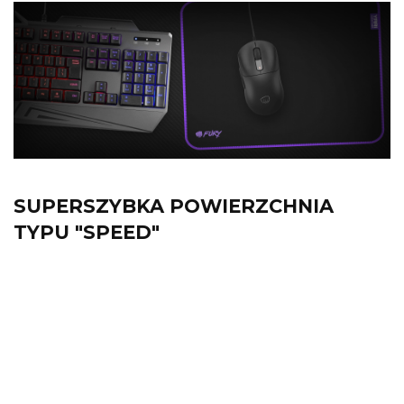
SUPERSZYBKA POWIERZCHNIA
TYPU "SPEED"
Bądź na topie listy zabójstw!
Dzięki ultragładkiej powierzchni Yari,
Twoja myszka sunie jak strzała! Nieważne,
czy grasz w dynamiczne FPS-y, czy
wymagające wielowątkowego myślenia