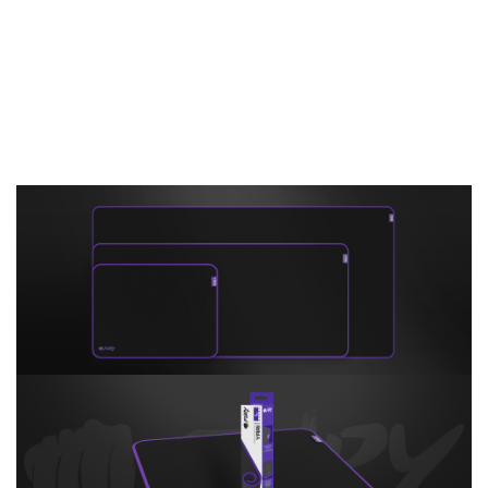
Powyższy opis dotyczy podkładki Yari w
rozmiarze "XXL" 120x60 cm. Inne rozmiary
dostępne na odrębnych stronach.