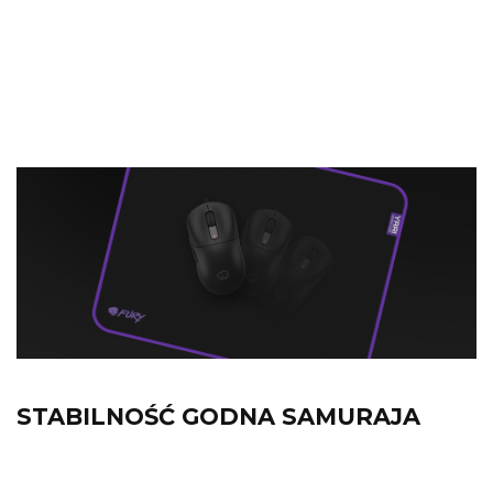
strategie RTS – błyskawiczne ruchy i
precyzyjne celowanie są na wyciągnięcie
ręki. Mniej tarcia, więcej akcji!
STABILNOŚĆ GODNA SAMURAJA
Ani drgnie, nawet podczas epickich starć