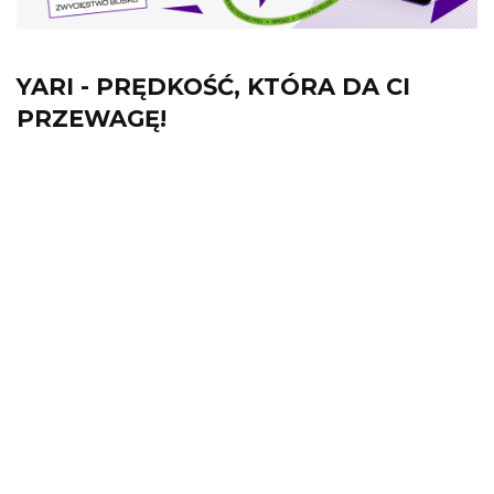
YARI - PRĘDKOŚĆ, KTÓRA DA CI
PRZEWAGĘ!
Poznaj podkładkę szybszą niż błyskawica
Wkrocz na pole bitwy z nową serią
podkładek Fury Yari! Jak japońska
włócznia przebija pancerze, tak Yari
przebija ograniczenia szybkości.
Stworzona dla młodych wojowników
klawiatury i myszy, Yari da Ci przewagę w
każdej rozgrywce.