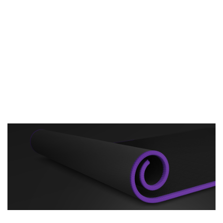
Zapomnij o podkładkach, które
przesuwają się w najmniej odpowiednim
momencie. Dzięki antypoślizgowej,
gumowej podstawie, Yari trzyma się biurka
jak wojownik swego honoru. Skup się na
grze, a nie na poprawianiu podkładki!