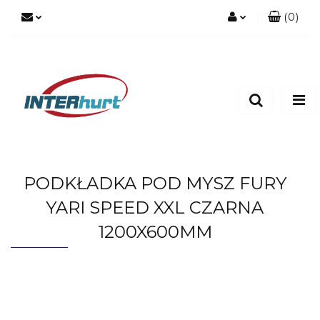
(
0
)
Zaloguj się
Zarejestruj się
Dodaj zgłoszenie
PODKŁADKA POD MYSZ FURY
YARI SPEED XXL CZARNA
1200X600MM