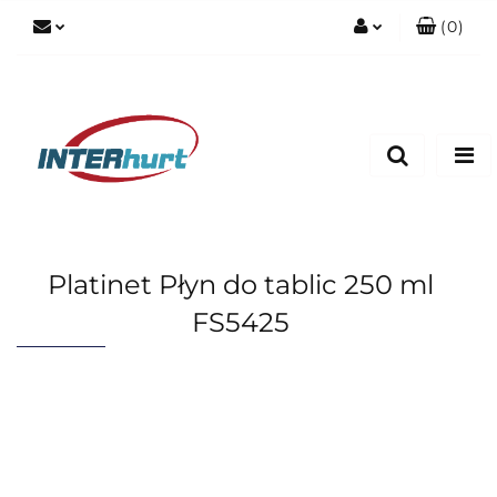
(
0
)
Zaloguj się
Zarejestruj się
Dodaj zgłoszenie
Platinet Płyn do tablic 250 ml
FS5425