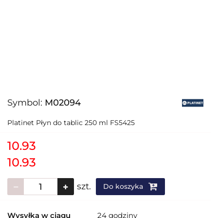
Symbol:
M02094
Platinet Płyn do tablic 250 ml FS5425
10.93
10.93
szt.
Do koszyka
Wysyłka w ciągu
24 godziny