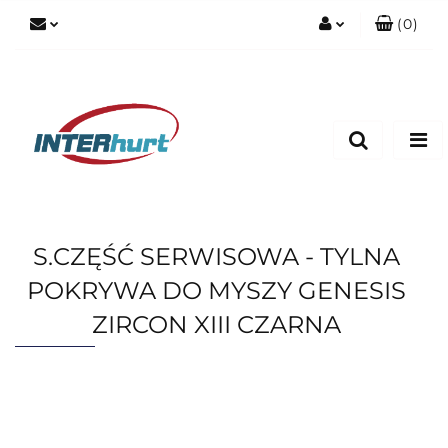
(
0
)
Zaloguj się
Zarejestruj się
Dodaj zgłoszenie
S.CZĘŚĆ SERWISOWA - TYLNA
POKRYWA DO MYSZY GENESIS
ZIRCON XIII CZARNA