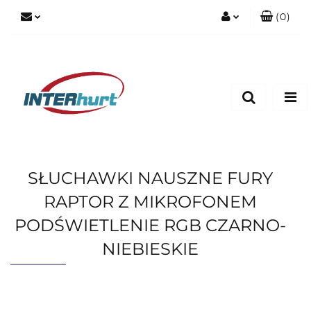
(
0
)
Zaloguj się
Zarejestruj się
Dodaj zgłoszenie
SŁUCHAWKI NAUSZNE FURY
RAPTOR Z MIKROFONEM
PODŚWIETLENIE RGB CZARNO-
NIEBIESKIE