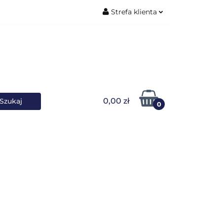
Strefa klienta
ŚNIKI DANYCH
Zaloguj się
Zarejestruj się
Dodaj zgłoszenie
0,00 zł
0
OWARKI
UPS-y
DO LAPTOPA