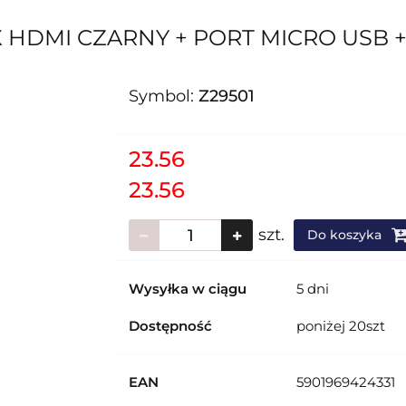
 HDMI CZARNY + PORT MICRO USB +
Symbol:
Z29501
23.56
23.56
szt.
Do koszyka
Wysyłka w ciągu
5 dni
Dostępność
poniżej 20szt
EAN
5901969424331