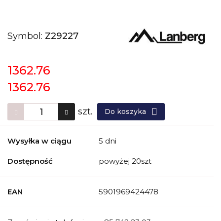
Symbol:
Z29227
1362.76
1362.76
szt.
Do koszyka
Wysyłka w ciągu
5 dni
Dostępność
powyżej 20szt
EAN
5901969424478