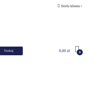
Strefa klienta
KI DANYCH
Zaloguj się
Zarejestruj się
Dodaj zgłoszenie
0,00 zł
0
RKI
UPS-y
DO LAPTOPA