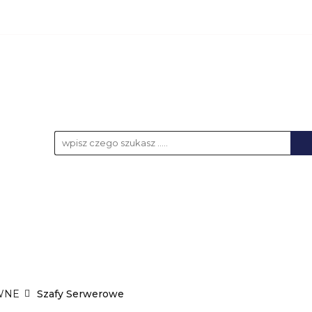
KCESORIA
AKUMULATORY
BATERIE
NOŚ
UPS-y
DO LAPTOPA
WSZYSTKIE KATEGORIE
LATORY
BATERIE
NOŚNIKI DANYCH
ŁAD
WNE
Szafy Serwerowe