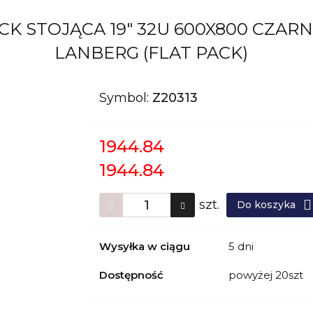
CK STOJĄCA 19" 32U 600X800 CZA
LANBERG (FLAT PACK)
Symbol:
Z20313
1944.84
1944.84
szt.
Do koszyka
Wysyłka w ciągu
5 dni
Dostępność
powyżej 20szt