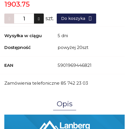
1903.75
szt.
Do koszyka
Wysyłka w ciągu
5 dni
Dostępność
powyżej 20szt
EAN
5901969446821
Zamówienia telefoniczne 85 742 23 03
Opis