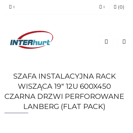
(
0
)
Zaloguj się
Zarejestruj się
Dodaj zgłoszenie
SZAFA INSTALACYJNA RACK
WISZĄCA 19" 12U 600X450
CZARNA DRZWI PERFOROWANE
LANBERG (FLAT PACK)