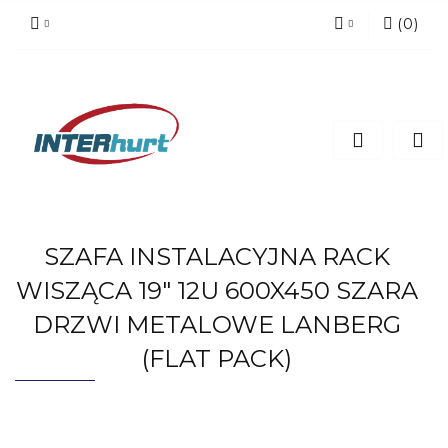
(
0
)
Zaloguj się
Zarejestruj się
Dodaj zgłoszenie
SZAFA INSTALACYJNA RACK
WISZĄCA 19" 12U 600X450 SZARA
DRZWI METALOWE LANBERG
(FLAT PACK)