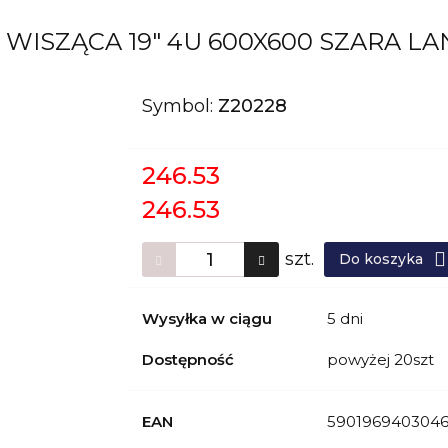
WISZĄCA 19" 4U 600X600 SZARA LA
Symbol:
Z20228
246.53
246.53
szt.
Do koszyka
Wysyłka w ciągu
5 dni
Dostępność
powyżej 20szt
EAN
590196940304