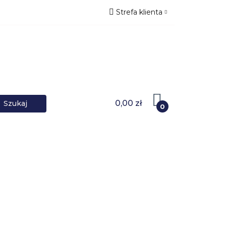
Strefa klienta
NIKI DANYCH
Zaloguj się
Zarejestruj się
Dodaj zgłoszenie
0,00 zł
0
OWARKI
UPS-y
DO LAPTOPA