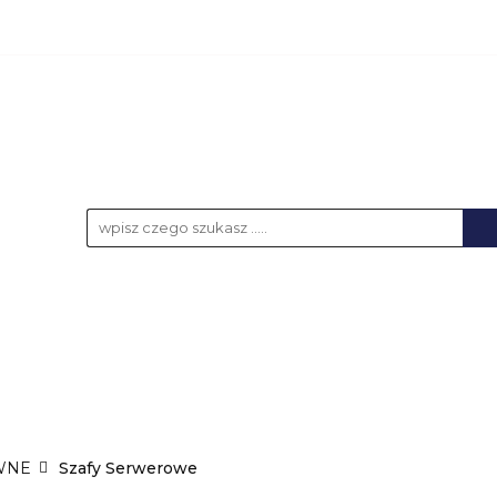
KCESORIA
AKUMULATORY
BATERIE
NOŚ
UPS-y
DO LAPTOPA
WSZYSTKIE KATEGORIE
LATORY
BATERIE
NOŚNIKI DANYCH
ŁAD
WNE
Szafy Serwerowe