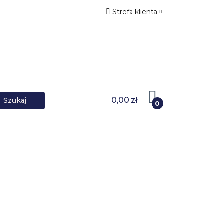
Strefa klienta
NIKI DANYCH
Zaloguj się
Zarejestruj się
Dodaj zgłoszenie
0,00 zł
0
OWARKI
UPS-y
DO LAPTOPA