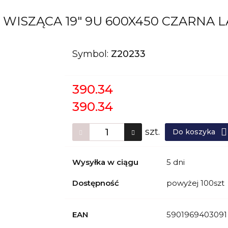
WISZĄCA 19" 9U 600X450 CZARNA L
Symbol:
Z20233
390.34
390.34
szt.
Do koszyka
Wysyłka w ciągu
5 dni
Dostępność
powyżej 100szt
EAN
5901969403091