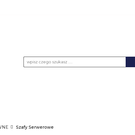
KCESORIA
AKUMULATORY
BATERIE
NOŚ
UPS-y
DO LAPTOPA
WSZYSTKIE KATEGORIE
LATORY
BATERIE
NOŚNIKI DANYCH
ŁAD
WNE
Szafy Serwerowe