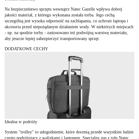
Na bezpieczeństwo sprzętu wewnątrz Natec Gazelle wpływa dobrej
jakości materiał, z którego wykonana została torba. Jego cechą
szczególną jest wysoka odporność na zachlapania, co uchroni laptopa i
akcesoria przed niepożądanym działaniem wody. W niektórych miejscach
- np. na spodzie torby - zastosowano też podwójną warstwę materiału,
aby jeszcze lepiej zabezpieczyć transportowany sprzęt.
DODATKOWE CECHY
Idealna w podróży
System "trolley" to udogodnienie, które docenią przede wszystkim ludzie
często podróżujący z walizkami i laptopem. Specjalny pas z tyłu Natec