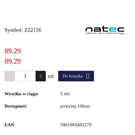
Symbol:
Z22156
89.29
89.29
szt.
Do koszyka
Wysyłka w ciągu
5 dni
Dostępność
powyżej 100szt
EAN
5901969405279