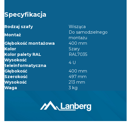
Specyfikacja
Rodzaj szafy
Wisząca
Do samodzielnego
Montaż
montażu
Głębokość montażowa
400 mm
Kolor
Szary
Kolor palety RAL
RAL7035
Wysokość
4 U
teleinformatyczna
Głębokość
400 mm
Szerokość
497 mm
Wysokość
213 mm
Waga
3 kg