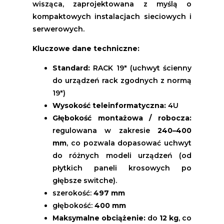
wisząca, zaprojektowana z myślą o
kompaktowych instalacjach sieciowych i
serwerowych.
Kluczowe dane techniczne:
Standard:
RACK 19" (uchwyt ścienny
do urządzeń rack zgodnych z normą
19")
Wysokość teleinformatyczna:
4U
Głębokość montażowa / robocza:
regulowana w zakresie
240–400
mm
, co pozwala dopasować uchwyt
do różnych modeli urządzeń (od
płytkich paneli krosowych po
głębsze switche).
szerokość:
497 mm
głębokość:
400 mm
Maksymalne obciążenie:
do
12 kg
, co