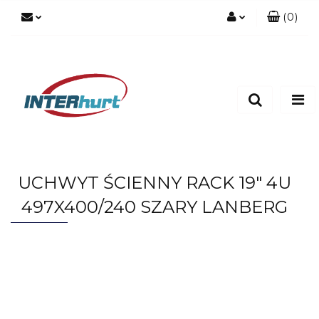
(
0
)
Zaloguj się
Zarejestruj się
Dodaj zgłoszenie
UCHWYT ŚCIENNY RACK 19" 4U
497X400/240 SZARY LANBERG