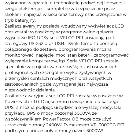
wykonane w oparciu o technologię podwójnej konwersji
czego efektem jest kompletne zabezpieczenie przez
skokami napięcia w sieci oraz zerowy czas przełączania w
tryb bateryjny.
Zasilacz awaryjny posiada wbudowany wyświetlacz LCD
oraz został wyposażony w programowalne gniazda
wyjściowe IEC. UPSy serii VFI CG PF1 posiadają port
szeregowy RS-232 oraz USB. Dzięki temu za pomocą
dołączonego do zestawu oprogramowania można
monitorować: napięcie, moc, stan baterii, zaprogramować
wyłączanie komputerów, itp. Seria VFI CG PF1 została
specjalnie zaprojektowana z myślą o zastosowaniach
profesjonalnych szczególnie wykorzystywanych w
przemyśle i centrach medycznych oraz wszystkich
zastosowaniach gdzie wymagana jest najwyższa
niezawodność działania.
Zasilacze awaryjne z serii CG PF1 zostały wyposażone w
PowerFactor 1.0. Dzięki temu rozwiązaniu do każdego
UPS`a można podpiąć urządzenia o wyższej mocy. Dla
przykładu UPS o mocy pozornej 3000VA ze
współczynnikiem PowerFactor 0.8 może obsłużyć
urządzenia o mocy 2400W. Tymczasem VFI 3000CG PF1
podtrzyma podzespoły o mocy nawet 3000W!