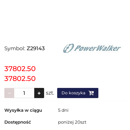
Symbol:
Z29143
37802.50
37802.50
szt.
Do koszyka
Wysyłka w ciągu
5 dni
Dostępność
poniżej 20szt