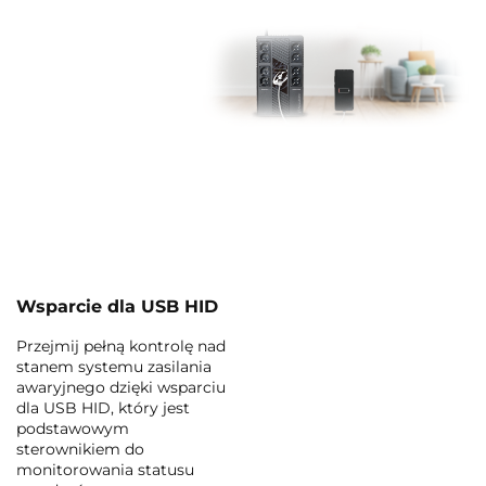
powodzeniem
wykorzystany do
zasilania i ładowania
urządzeń takich jak
telefony, powerbanki,
czy słuchawki
bezprzewodowe.
Dzięki temu zbędny
sprzęt nie zajmuje
gniazd elektrycznych
w UPSie.
Wsparcie dla USB HID
Przejmij pełną kontrolę nad
stanem systemu zasilania
awaryjnego dzięki wsparciu
dla USB HID, który jest
podstawowym
sterownikiem do
monitorowania statusu