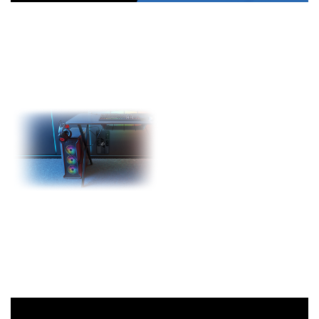
PowerWalker VI 1000
MS
to zaawansowany UPS
oferujący szeroką gamę
zastosowań. Jest
przeznaczony zarówno do
rozwiań biurowych, jak i do
domu - z
możliwością
zawieszenia na ścianie
.
Zaprojektowany z myślą o
maksymalnym ułatwieniu
użytkowania, dzięki czemu
nawet niedoświadczony
konsument poradzi sobie z
jego obsługą i utrzyma
pełną kontrolę nad
sprzętem.