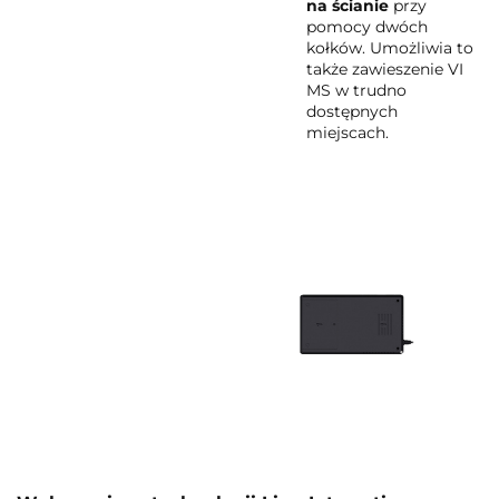
na ścianie
przy
pomocy dwóch
kołków. Umożliwia to
także zawieszenie VI
MS w trudno
dostępnych
miejscach.
Bateria została
umieszczona za klapką z
tyłu urządzenia. Dzięki
takiemu rozwiązaniu
dostęp do układu jest
niezwykle prosty,
wymienienie baterii
wymaga jedynie
odkręcenia śruby, a
następnie dokonania jej
zamiany na nową.