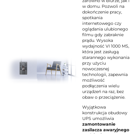
zarówno w biurze, jak i
w domu. Pozwoli na
dokończenie pracy,
spotkania
internetowego czy
oglądania ulubionego
filmu gdy zabraknie
prądu. Wysoka
wydajność VI 1000 MS,
która jest zasługą
starannego wykonania
przy użyciu
nowoczesnej
technologii, zapewnia
możliwość
podłączenia wielu
urządzeń na raz, bez
obaw o przeciążenie.
Wyjątkowa
konstrukcja obudowy
UPS umożliwia
zamontowanie
zasilacza awaryjnego