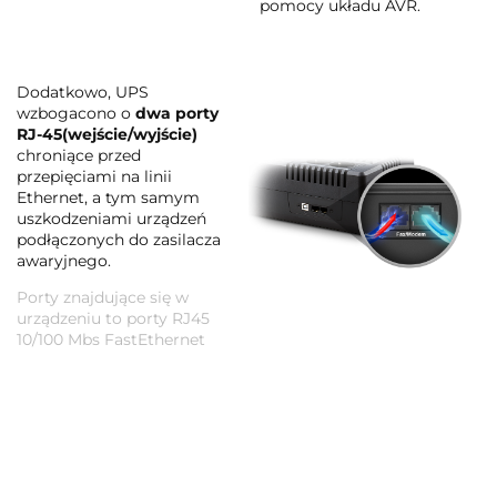
pomocy układu AVR.
Dodatkowo, UPS
wzbogacono o
dwa porty
RJ-45(wejście/wyjście)
chroniące przed
przepięciami na linii
Ethernet, a tym samym
uszkodzeniami urządzeń
podłączonych do zasilacza
awaryjnego.
Porty znajdujące się w
urządzeniu to porty RJ45
10/100 Mbs FastEthernet
Znajdujący się na
froncie urządzenia
Port USB-A (2.1 A)
może być z