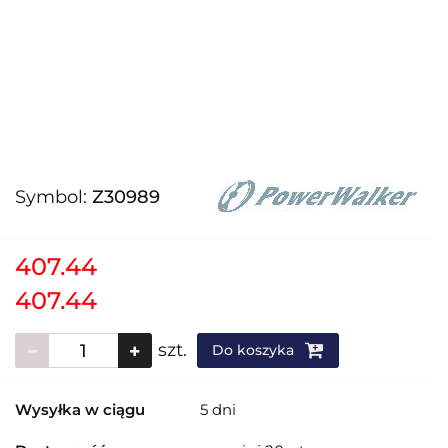
Symbol:
Z30989
407.44
407.44
szt.
Do koszyka
Wysyłka w ciągu
5 dni