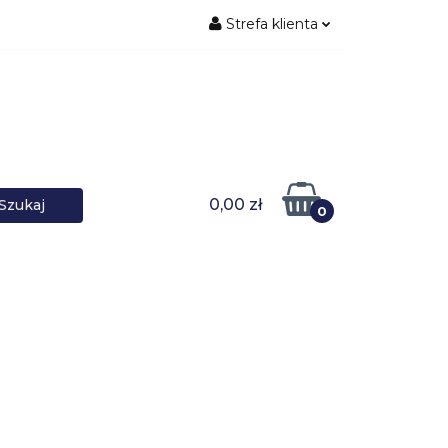
Strefa klienta
ŚNIKI DANYCH
Zaloguj się
Zarejestruj się
Dodaj zgłoszenie
0,00 zł
0
DOWARKI
UPS-y
DO LAPTOPA