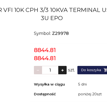
I 10K CPH 3/3 10KVA TERMINAL US
3U EPO
Symbol:
Z29978
8844.81
8844.81
szt.
Do koszyka
Wysyłka w ciągu
5 dni
Dostępność
poniżej 20szt