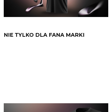
NIE TYLKO DLA FANA MARKI
Bez względu na wiek – Genesis Holo to
idealny prezent dla każdego fana marki i
nie tylko. Ta ciepła bluza dostępna jest w
wielu rozmiarach
(122/136/144/XS/S/M/L/XL/XXL), dzięki
czemu możesz mieć pewność, że będzie
leżała na Tobie idealnie.