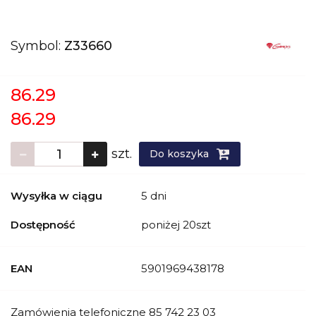
Symbol:
Z33660
86.29
86.29
szt.
Do koszyka
Wysyłka w ciągu
5 dni
Dostępność
poniżej 20szt
EAN
5901969438178
Zamówienia telefoniczne 85 742 23 03