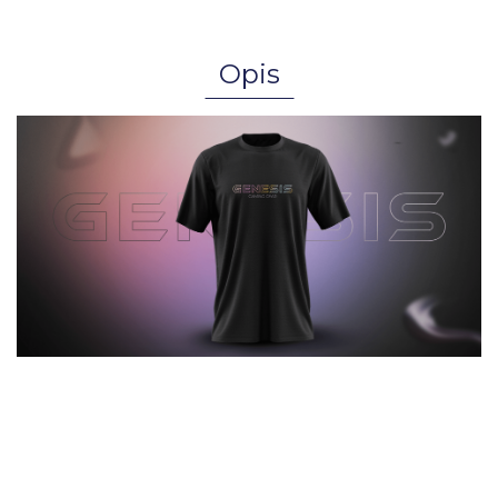
Opis
Poszerz swoją garderobę o
zaprojektowaną z myślą o fanach marki
bluzę Genesis Holo. Wysoka jakość,