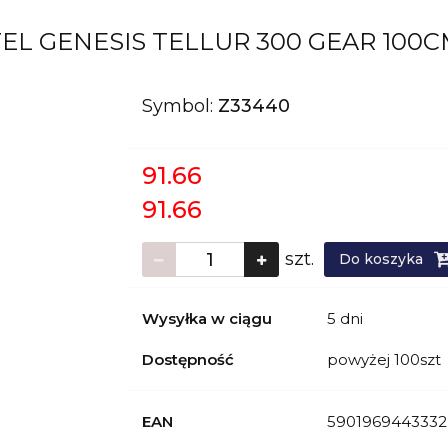
L GENESIS TELLUR 300 GEAR 100C
Symbol:
Z33440
91.66
91.66
szt.
Do koszyka
Wysyłka w ciągu
5 dni
Dostępność
powyżej 100szt
EAN
5901969443332