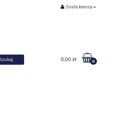
Strefa klienta
ŚNIKI DANYCH
Zaloguj się
Zarejestruj się
Dodaj zgłoszenie
0,00 zł
0
DOWARKI
UPS-y
DO LAPTOPA