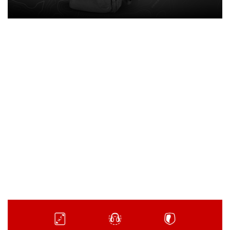
GENESIS Pallad 200 to lekki i kompaktowy
plecak, który łączy wygodę codziennego
użytkowania z funkcjonalnością na każdą
okazję i stylowym wyglądem. Dzięki
pojemnym komorom, dedykowanej
przegrodzie na laptopa lub konsolę oraz
praktycznym kieszeniom, pozwala
utrzymać porządek i mieć wszystko pod
ręką. Jego przemyślany design sprawia, że
Pallad 200 to uniwersalny wybór do
szkoły, pracy, podróży i krótkich wypadów.