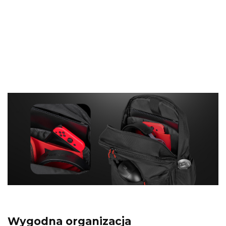
że idealnie sprawdza się w szkole, na
uczelni czy podczas krótkich wypadów. Z
łatwością wykorzystasz go także jako
bagaż podręczny – bez obaw, że nie
zmieści się w przedziale czy schowku.
Wygodna organizacja