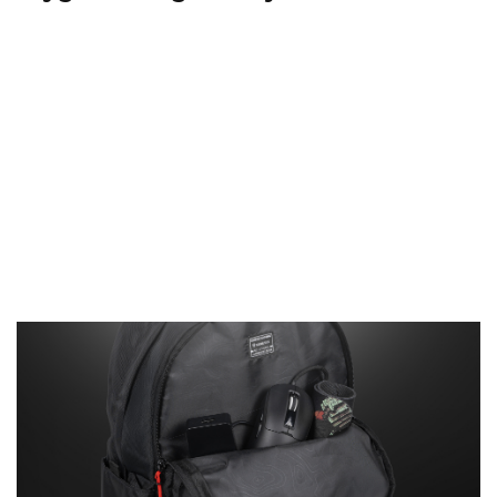
Dwie osobne komory dają Ci pełną
swobodę pakowania. Możesz w jednej
trzymać książki czy sprzęt elektroniczny
jak laptop, a w drugiej ciuchy lub buty do
treningu. Dzięki temu plecak sprawdzi się
w każdych warunkach, a Ty masz zawsze
pewność, że jest gotowy na kolejne
wyjście lub wyjazd!