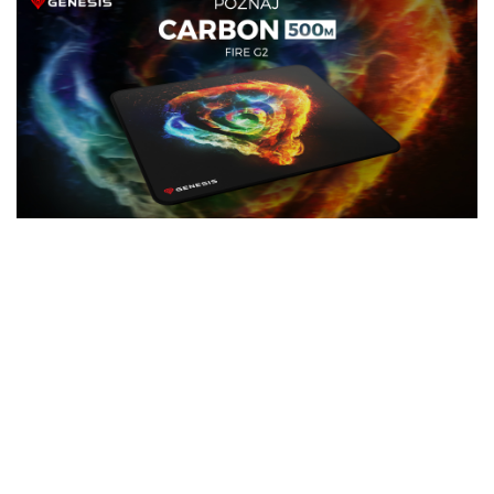
Poznaj Genesis Carbon 500 M Fire G2 -
odświeżoną wersję legendarnej podkładki
materiałowej, która dzięki swoim
właściwościom i powierzchni typu speed
zapewni Ci gładki ślizg i precyzję.
Kompaktowe wymiary i unikalna grafika
sprawią, że z łatwością wkomponujesz ją
w swoje stanowisko. Postaw na
sprawdzone rozwiązania i wybierz