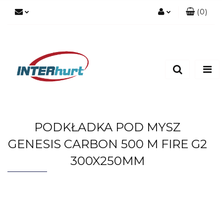
(
0
)
Zaloguj się
Zarejestruj się
Dodaj zgłoszenie
PODKŁADKA POD MYSZ
GENESIS CARBON 500 M FIRE G2
300X250MM