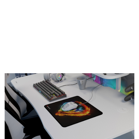
Carbon 500 M Fire G2 wykonana jest z
tkaniny, która zapewnia wysoką precyzję
śledzenia ruchów myszy oraz redukuje
tarcia myszki o powierzchnię. Podkładka
Genesis Carbon 500 M Fire G2
bezproblemowo współpracuje zarówno z
myszkami laserowymi, jak i optycznymi.