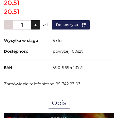
20.51
20.51
szt.
Do koszyka
Wysyłka w ciągu
5 dni
Dostępność
powyżej 100szt
EAN
5901969443721
Zamówienia telefoniczne 85 742 23 03
Opis