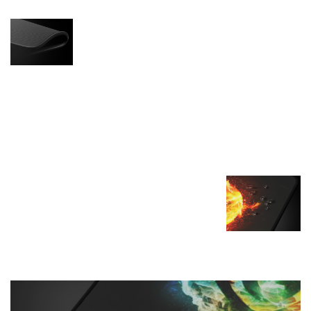
Odpowiednie obszycie krawędzi
podkładki Genesis Carbon 500 M Fire G2
zabezpiecza ją przed strzępieniem się.
Co więcej, antypoślizgowa warstwa na
spodniej części zabezpiecza przez
niekontrolowanym przesuwaniem się i
daje pewność, że pozostanie ona na
swoim miejscu niezależnie od
nawierzchni, na której się znajduje.
NIE MARTW SIĘ WILGOCIĄ
Genesis Carbon 500 M Fire G2
wyróżnia się specjalną impregnacją,
która sprawia, że podkładka jest
wodoodporna i nie wchłania wilgoci.
Ułatwia to nie tylko czyszczenie jej
powierzchni, ale daje też możliwość
łatwego zebrania cieczy w momencie
zalania powierzchni.