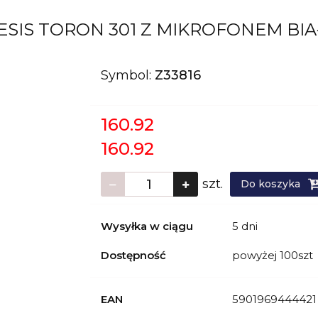
SIS TORON 301 Z MIKROFONEM BIA
Symbol:
Z33816
160.92
160.92
szt.
Do koszyka
Wysyłka w ciągu
5 dni
Dostępność
powyżej 100szt
EAN
5901969444421