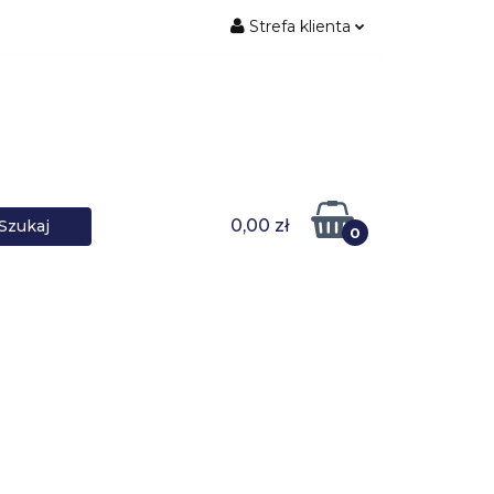
Strefa klienta
ŚNIKI DANYCH
Zaloguj się
Zarejestruj się
Dodaj zgłoszenie
0,00 zł
0
DOWARKI
UPS-y
DO LAPTOPA