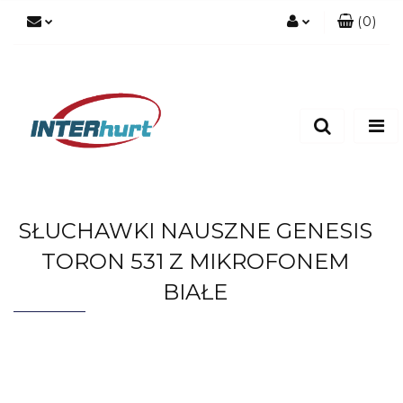
(
0
)
Zaloguj się
Zarejestruj się
Dodaj zgłoszenie
SŁUCHAWKI NAUSZNE GENESIS
TORON 531 Z MIKROFONEM
BIAŁE