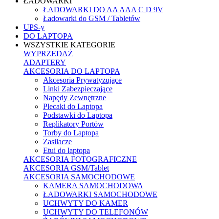
ŁADOWARKI
ŁADOWARKI DO AA AAA C D 9V
Ładowarki do GSM / Tabletów
UPS-y
DO LAPTOPA
WSZYSTKIE KATEGORIE
WYPRZEDAŻ
ADAPTERY
AKCESORIA DO LAPTOPA
Akcesoria Prywatyzujące
Linki Zabezpieczające
Napędy Zewnętrzne
Plecaki do Laptopa
Podstawki do Laptopa
Replikatory Portów
Torby do Laptopa
Zasilacze
Etui do laptopa
AKCESORIA FOTOGRAFICZNE
AKCESORIA GSM/Tablet
AKCESORIA SAMOCHODOWE
KAMERA SAMOCHODOWA
ŁADOWARKI SAMOCHODOWE
UCHWYTY DO KAMER
UCHWYTY DO TELEFONÓW