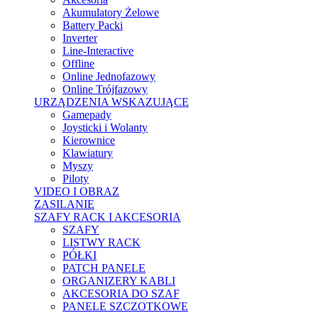
Akumulatory Żelowe
Battery Packi
Inverter
Line-Interactive
Offline
Online Jednofazowy
Online Trójfazowy
URZĄDZENIA WSKAZUJĄCE
Gamepady
Joysticki i Wolanty
Kierownice
Klawiatury
Myszy
Piloty
VIDEO I OBRAZ
ZASILANIE
SZAFY RACK I AKCESORIA
SZAFY
LISTWY RACK
PÓŁKI
PATCH PANELE
ORGANIZERY KABLI
AKCESORIA DO SZAF
PANELE SZCZOTKOWE