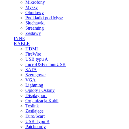
Mikrofony
Myszy
Obudowy
Podkładki pod Mysz
Słuchawki
Streaming
Zestawy
INNE
KABLE
HDMI
FireWire
USB typu A
microUSB / miniUSB
SATA
Szeregowe
VGA
Lightning
Oploty i Osłony
Displayport
Organizacja Kabli
Toslink
Zasilające
Euro/Scart
USB Typu B
Patchcordy