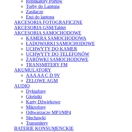
Replikatory Portów
Torby do Laptopa
Zasilacze
Etui do laptopa
AKCESORIA FOTOGRAFICZNE
AKCESORIA GSM/Tablet
AKCESORIA SAMOCHODOWE
KAMERA SAMOCHODOWA
ŁADOWARKI SAMOCHODOWE
UCHWYTY DO KAMER
UCHWYTY DO TELEFONÓW
ŻARÓWKI SAMOCHODOWE
TRANSMITERY FM
AKUMULATORY
AAA AA C D 9V
ŻELOWE AGM
AUDIO
Dyktafony
Głośniki
Karty Dźwiękowe
Mikrofony
Odtwarzacze MP3/MP4
Słuchawki
Transmitery
BATERIE KONSUMENCKIE