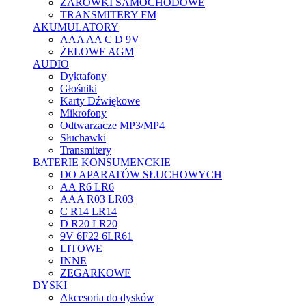
ŻARÓWKI SAMOCHODOWE
TRANSMITERY FM
AKUMULATORY
AAA AA C D 9V
ŻELOWE AGM
AUDIO
Dyktafony
Głośniki
Karty Dźwiękowe
Mikrofony
Odtwarzacze MP3/MP4
Słuchawki
Transmitery
BATERIE KONSUMENCKIE
DO APARATÓW SŁUCHOWYCH
AA R6 LR6
AAA R03 LR03
C R14 LR14
D R20 LR20
9V 6F22 6LR61
LITOWE
INNE
ZEGARKOWE
DYSKI
Akcesoria do dysków