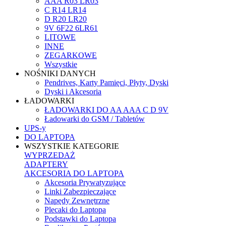
AAA R03 LR03
C R14 LR14
D R20 LR20
9V 6F22 6LR61
LITOWE
INNE
ZEGARKOWE
Wszystkie
NOŚNIKI DANYCH
Pendrives, Karty Pamięci, Płyty, Dyski
Dyski i Akcesoria
ŁADOWARKI
ŁADOWARKI DO AA AAA C D 9V
Ładowarki do GSM / Tabletów
UPS-y
DO LAPTOPA
WSZYSTKIE KATEGORIE
WYPRZEDAŻ
ADAPTERY
AKCESORIA DO LAPTOPA
Akcesoria Prywatyzujące
Linki Zabezpieczające
Napędy Zewnętrzne
Plecaki do Laptopa
Podstawki do Laptopa