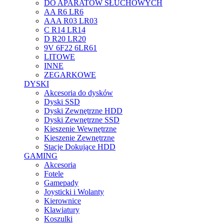
DO APARATÓW SŁUCHOWYCH
AA R6 LR6
AAA R03 LR03
C R14 LR14
D R20 LR20
9V 6F22 6LR61
LITOWE
INNE
ZEGARKOWE
DYSKI
Akcesoria do dysków
Dyski SSD
Dyski Zewnętrzne HDD
Dyski Zewnętrzne SSD
Kieszenie Wewnętrzne
Kieszenie Zewnętrzne
Stacje Dokujące HDD
GAMING
Akcesoria
Fotele
Gamepady
Joysticki i Wolanty
Kierownice
Klawiatury
Koszulki