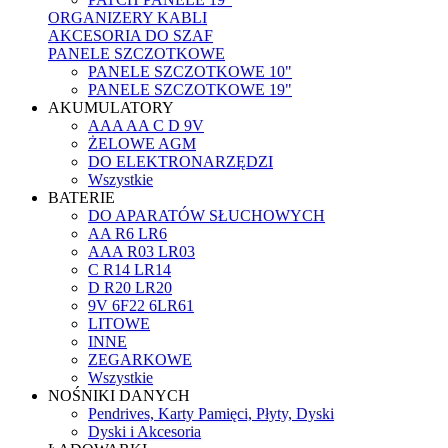
ORGANIZERY KABLI
AKCESORIA DO SZAF
PANELE SZCZOTKOWE
PANELE SZCZOTKOWE 10"
PANELE SZCZOTKOWE 19"
AKUMULATORY
AAA AA C D 9V
ŻELOWE AGM
DO ELEKTRONARZĘDZI
Wszystkie
BATERIE
DO APARATÓW SŁUCHOWYCH
AA R6 LR6
AAA R03 LR03
C R14 LR14
D R20 LR20
9V 6F22 6LR61
LITOWE
INNE
ZEGARKOWE
Wszystkie
NOŚNIKI DANYCH
Pendrives, Karty Pamięci, Płyty, Dyski
Dyski i Akcesoria