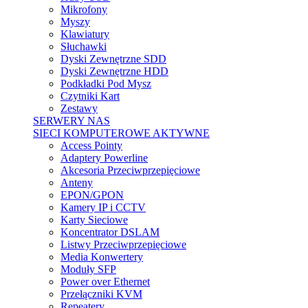
Mikrofony
Myszy
Klawiatury
Słuchawki
Dyski Zewnętrzne SDD
Dyski Zewnętrzne HDD
Podkładki Pod Mysz
Czytniki Kart
Zestawy
SERWERY NAS
SIECI KOMPUTEROWE AKTYWNE
Access Pointy
Adaptery Powerline
Akcesoria Przeciwprzepięciowe
Anteny
EPON/GPON
Kamery IP i CCTV
Karty Sieciowe
Koncentrator DSLAM
Listwy Przeciwprzepięciowe
Media Konwertery
Moduły SFP
Power over Ethernet
Przełączniki KVM
Repeatery