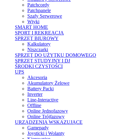
Patchcordy
Patchpanele
Szafy Serwerowe
Wtyki
SMART HOME
SPORT I REKREACJA
SPRZĘT BIUROWY
Kalkulatory
Niszczarki
SPRZĘT DO UŻYTKU DOMOWEGO
SPRZĘT STUDYJNY I DJ
ŚRODKI CZYSTOŚCI
UPS
Akcesoria
Akumulatory Żelowe
Battery Packi
Inverter
Line-Interactive
Offline
Online Jednofazowy
Online Trójfazowy
URZĄDZENIA WSKAZUJĄCE
Gamepady
Joysticki i Wolanty
Kierownice