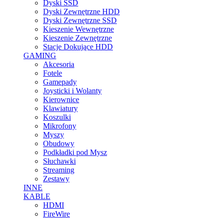
Dyski SSD
Dyski Zewnętrzne HDD
Dyski Zewnętrzne SSD
Kieszenie Wewnętrzne
Kieszenie Zewnętrzne
Stacje Dokujące HDD
GAMING
Akcesoria
Fotele
Gamepady
Joysticki i Wolanty
Kierownice
Klawiatury
Koszulki
Mikrofony
Myszy
Obudowy
Podkładki pod Mysz
Słuchawki
Streaming
Zestawy
INNE
KABLE
HDMI
FireWire