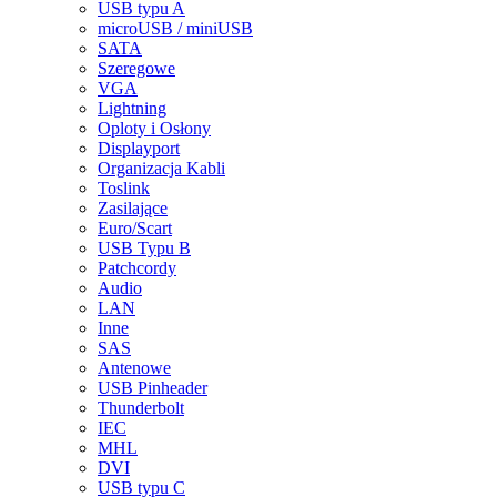
USB typu A
microUSB / miniUSB
SATA
Szeregowe
VGA
Lightning
Oploty i Osłony
Displayport
Organizacja Kabli
Toslink
Zasilające
Euro/Scart
USB Typu B
Patchcordy
Audio
LAN
Inne
SAS
Antenowe
USB Pinheader
Thunderbolt
IEC
MHL
DVI
USB typu C