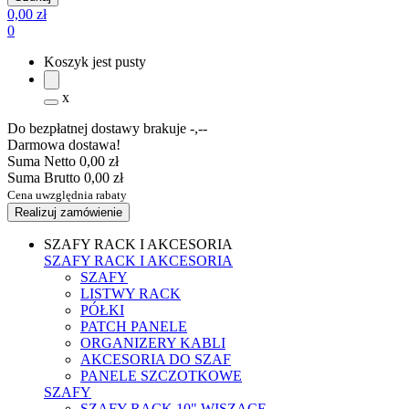
0,00 zł
0
Koszyk jest pusty
x
Do bezpłatnej dostawy brakuje
-,--
Darmowa dostawa!
Suma Netto
0,00 zł
Suma Brutto
0,00 zł
Cena uwzględnia rabaty
Realizuj zamówienie
SZAFY RACK I AKCESORIA
SZAFY RACK I AKCESORIA
SZAFY
LISTWY RACK
PÓŁKI
PATCH PANELE
ORGANIZERY KABLI
AKCESORIA DO SZAF
PANELE SZCZOTKOWE
SZAFY
SZAFY RACK 10" WISZĄCE