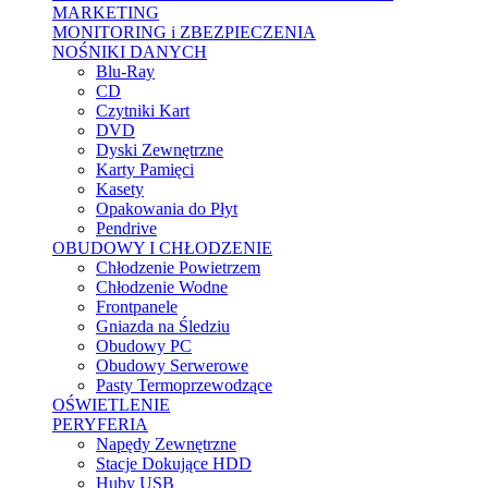
MARKETING
MONITORING i ZBEZPIECZENIA
NOŚNIKI DANYCH
Blu-Ray
CD
Czytniki Kart
DVD
Dyski Zewnętrzne
Karty Pamięci
Kasety
Opakowania do Płyt
Pendrive
OBUDOWY I CHŁODZENIE
Chłodzenie Powietrzem
Chłodzenie Wodne
Frontpanele
Gniazda na Śledziu
Obudowy PC
Obudowy Serwerowe
Pasty Termoprzewodzące
OŚWIETLENIE
PERYFERIA
Napędy Zewnętrzne
Stacje Dokujące HDD
Huby USB