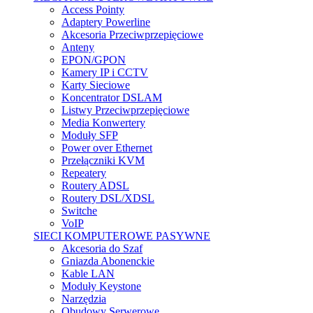
Access Pointy
Adaptery Powerline
Akcesoria Przeciwprzepięciowe
Anteny
EPON/GPON
Kamery IP i CCTV
Karty Sieciowe
Koncentrator DSLAM
Listwy Przeciwprzepięciowe
Media Konwertery
Moduły SFP
Power over Ethernet
Przełączniki KVM
Repeatery
Routery ADSL
Routery DSL/XDSL
Switche
VoIP
SIECI KOMPUTEROWE PASYWNE
Akcesoria do Szaf
Gniazda Abonenckie
Kable LAN
Moduły Keystone
Narzędzia
Obudowy Serwerowe