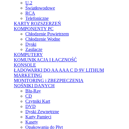
U.2
Światłowodowe
RCA
Telefoniczne
KARTY ROZSZERZEŃ
KOMPONENTY PC
Chłodzenie Powietrzem
Chłodzenie Wodne
Dyski
Zasilacze
KOMPUTERY
KOMUNIKACJA I ŁĄCZNOŚĆ
KONSOLE
ŁADOWARKI DO AA AAA C D 9V LITHUM
MARKETING
MONITORING i ZBEZPIECZENIA
NOŚNIKI DANYCH
Blu-Ray
CD
Czytniki Kart
DVD
Dyski Zewnętrzne
Karty Pamięci
Kasety
Opakowania do Płyt