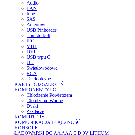
Audio
LAN
Inne
SAS
Antenowe
USB Pinheader
Thunderbolt
IEC
MHL
DVI
USB typu C
U.2
Światłowodowe
RCA
Telefoniczne
KARTY ROZSZERZEŃ
KOMPONENTY PC
Chłodzenie Powietrzem
Chłodzenie Wodne
Dyski
Zasilacze
KOMPUTERY
KOMUNIKACJA I ŁĄCZNOŚĆ
KONSOLE
ŁADOWARKI DO AA AAA C D 9V LITHUM