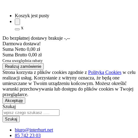
Koszyk jest pusty
x
Do bezpłatnej dostawy brakuje
-,--
Darmowa dostawa!
Suma Netto
0,00 zł
Suma Brutto
0,00 zł
Cena uwzględnia rabaty
Realizuj zamówienie
Strona korzysta z plików cookies zgodnie z
Polityką Cookies
w celu
realizacji usług. Korzystanie z witryny oznacza, że będą one
umieszczane w Twoim urządzeniu końcowym. Możesz określić
warunki przechowywania lub dostępu do plików cookies w Twojej
przeglądarce.
Akceptuję
Szukaj
biuro@interhurt.net
85 742 23 03