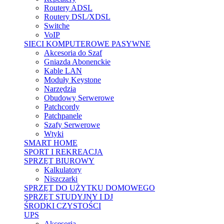
Routery ADSL
Routery DSL/XDSL
Switche
VoIP
SIECI KOMPUTEROWE PASYWNE
Akcesoria do Szaf
Gniazda Abonenckie
Kable LAN
Moduły Keystone
Narzędzia
Obudowy Serwerowe
Patchcordy
Patchpanele
Szafy Serwerowe
Wtyki
SMART HOME
SPORT I REKREACJA
SPRZĘT BIUROWY
Kalkulatory
Niszczarki
SPRZĘT DO UŻYTKU DOMOWEGO
SPRZĘT STUDYJNY I DJ
ŚRODKI CZYSTOŚCI
UPS
Akcesoria