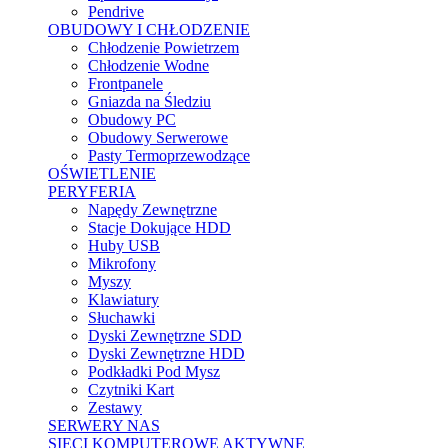
Pendrive
OBUDOWY I CHŁODZENIE
Chłodzenie Powietrzem
Chłodzenie Wodne
Frontpanele
Gniazda na Śledziu
Obudowy PC
Obudowy Serwerowe
Pasty Termoprzewodzące
OŚWIETLENIE
PERYFERIA
Napędy Zewnętrzne
Stacje Dokujące HDD
Huby USB
Mikrofony
Myszy
Klawiatury
Słuchawki
Dyski Zewnętrzne SDD
Dyski Zewnętrzne HDD
Podkładki Pod Mysz
Czytniki Kart
Zestawy
SERWERY NAS
SIECI KOMPUTEROWE AKTYWNE