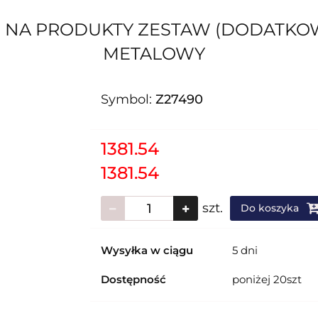
S NA PRODUKTY ZESTAW (DODATKOW
METALOWY
Symbol:
Z27490
1381.54
1381.54
szt.
Do koszyka
Wysyłka w ciągu
5 dni
Dostępność
poniżej 20szt