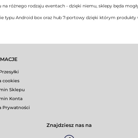
pu na różnego rodzaju eventach - dzięki niemu, sklepy będa mo
e typu Android box oraz hub 7-portowy dzięki którym produkty 
RMACJE
Przesyłki
a cookies
min Sklepu
min Konta
a Prywatności
Znajdziesz nas na