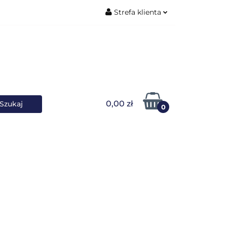
Strefa klienta
ŚNIKI DANYCH
Zaloguj się
Zarejestruj się
Dodaj zgłoszenie
0,00 zł
0
OWARKI
UPS-y
DO LAPTOPA