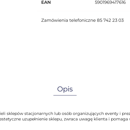
EAN
5901969417616
Zamówienia telefoniczne 85 742 23 03
Opis
cieli sklepów stacjonarnych lub osób organizujących eventy i pr
e i estetyczne uzupełnienie sklepu, zwraca uwagę klienta i pom