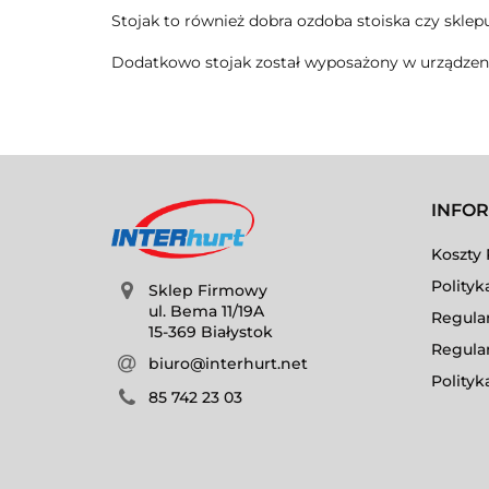
Stojak to również dobra ozdoba stoiska czy skle
Dodatkowo stojak został wyposażony w urządzeni
INFO
Koszty 
Polityk
Sklep Firmowy
ul. Bema 11/19A
Regula
15-369 Białystok
Regula
biuro@interhurt.net
Polityk
85 742 23 03